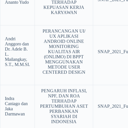
Ananto Yudo
TERHADAP
KEPUASAN KERJA
KARYAWAN
PERANCANGAN UI/
UX APLIKASI
Andri
ANDROID ONLINE
Anggoro dan
MONITORING
Dr. Adele B.
KUALITAS AIR
SNAP_2021_Ful
L.
(ONLIMO) DI BPPT
Mailangkay,
MENGGUNAKAN
S.T., M.M.SI.
METODE USER
CENTERED DESIGN
PENGARUH INFLASI,
NPF, DAN ROA
Indra
TERHADAP
Caniago dan
PERTUMBUHAN ASET
SNAP_2021_Ful
Jaka
PERBANKAN
Darmawan
SYARIAH DI
INDONESIA