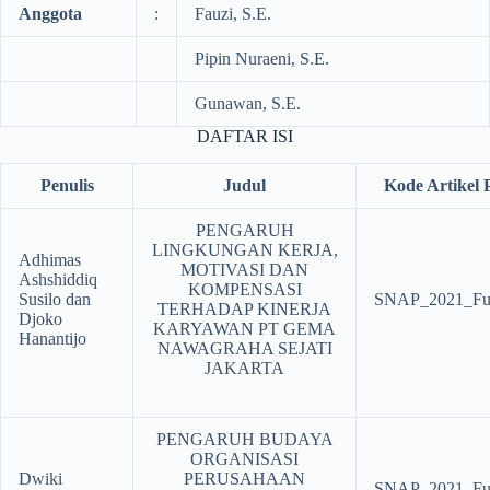
Anggota
:
Fauzi, S.E.
Pipin Nuraeni, S.E.
Gunawan, S.E.
DAFTAR ISI
Penulis
Judul
Kode Artikel 
PENGARUH
LINGKUNGAN KERJA,
Adhimas
MOTIVASI DAN
Ashshiddiq
KOMPENSASI
Susilo dan
SNAP_2021_Ful
TERHADAP KINERJA
Djoko
KARYAWAN PT GEMA
Hanantijo
NAWAGRAHA SEJATI
JAKARTA
PENGARUH BUDAYA
ORGANISASI
Dwiki
PERUSAHAAN
SNAP_2021_Ful