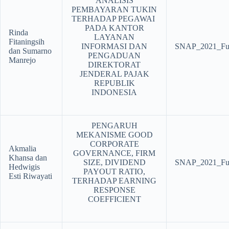
ANALISIS
PEMBAYARAN TUKIN
TERHADAP PEGAWAI
PADA KANTOR
Rinda
LAYANAN
Fitaningsih
INFORMASI DAN
SNAP_2021_Ful
dan Sumarno
PENGADUAN
Manrejo
DIREKTORAT
JENDERAL PAJAK
REPUBLIK
INDONESIA
PENGARUH
MEKANISME GOOD
CORPORATE
Akmalia
GOVERNANCE, FIRM
Khansa dan
SIZE, DIVIDEND
SNAP_2021_Ful
Hedwigis
PAYOUT RATIO,
Esti Riwayati
TERHADAP EARNING
RESPONSE
COEFFICIENT