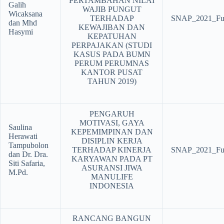
PERTAMBAHAN NILAI
Galih
WAJIB PUNGUT
Wicaksana
TERHADAP
SNAP_2021_Ful
dan Mhd
KEWAJIBAN DAN
Hasymi
KEPATUHAN
PERPAJAKAN (STUDI
KASUS PADA BUMN
PERUM PERUMNAS
KANTOR PUSAT
TAHUN 2019)
PENGARUH
MOTIVASI, GAYA
Saulina
KEPEMIMPINAN DAN
Herawati
DISIPLIN KERJA
Tampubolon
TERHADAP KINERJA
SNAP_2021_Ful
dan Dr. Dra.
KARYAWAN PADA PT
Siti Safaria,
ASURANSI JIWA
M.Pd.
MANULIFE
INDONESIA
RANCANG BANGUN