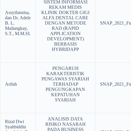
SISTEM INFORMASI
REKAM MEDIS
Assyifannisa,
KLINIK DOKTER GIGI
dan Dr. Adele
ALFA DENTAL CARE
B. L.
DENGAN METODE
SNAP_2021_Ful
Mailangkay,
RAD (RAPID
S.T., M.M.SI.
APPLICATION
DEVELOPMENT)
BERBASIS
HYBRIDAPP
PENGARUH
KARAKTERISTIK
PENGAWAS SYARIAH
Arifah
TERHADAP
SNAP_2021_Ful
PENGUNGKAPAN
KEPATUHAN
SYARIAH
ANALISIS DATA
Rizal Dwi
RISIKO NASABAH
Syahbiddin
PADA BUSINESS